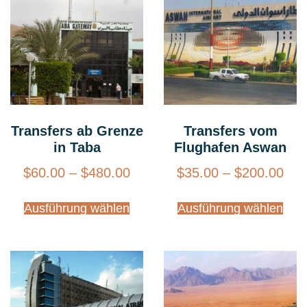
Transfers ab Grenze
Transfers vom
in Taba
Flughafen Aswan
$
60.00
–
$
480.00
$
35.00
–
$
200.00
Ausführung wählen
Ausführung wählen