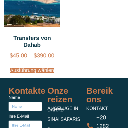
Transfers von
Dahab
$
45.00
–
$
390.00
Ausführung wählen
Kontakte
Onze
Bereik
reizen
ons
Name
AUSFLÜGE IN
KONTAKT
DAHAB
Ihre E-Mail
+20
SINAI SAFARIS
1282