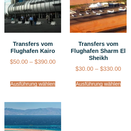
Transfers vom
Transfers vom
Flughafen Kairo
Flughafen Sharm El
Sheikh
$
50.00
–
$
390.00
$
30.00
–
$
330.00
Ausführung wählen
Ausführung wählen