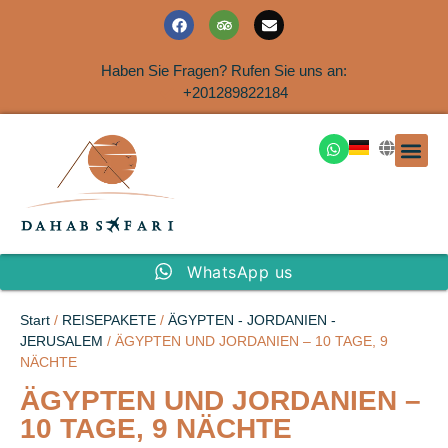
Haben Sie Fragen? Rufen Sie uns an:
+201289822184
Ausflüge an der Küs
WhatsApp us
Start
/
REISEPAKETE
/
ÄGYPTEN - JORDANIEN -
JERUSALEM
/ ÄGYPTEN UND JORDANIEN – 10 TAGE, 9
NÄCHTE
ÄGYPTEN UND JORDANIEN –
10 TAGE, 9 NÄCHTE