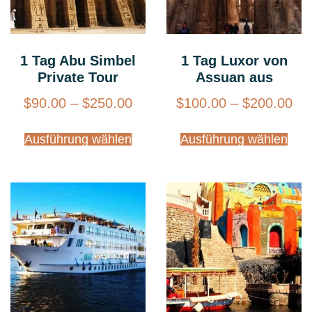
1 Tag Abu Simbel
1 Tag Luxor von
Private Tour
Assuan aus
$
90.00
–
$
250.00
$
100.00
–
$
200.00
Ausführung wählen
Ausführung wählen