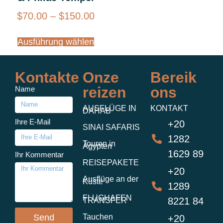
$
70.00
–
$
150.00
Ausführung wählen
Kontakte
Onze
Bereik
reizen
ons
Name
AUSFLÜGE IN
KONTAKT
DAHAB
Ihre E-Mail
+20
SINAI SAFARIS
1282
Touren in
Ägypten
1629 89
Ihr Kommentar
REISEPAKETE
+20
Ausflüge an der
Küste
1289
FLUGHAFEN
8221 84
TRANSFER
Send
Tauchen
+20