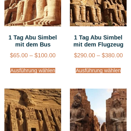
1 Tag Abu Simbel
1 Tag Abu Simbel
mit dem Bus
mit dem Flugzeug
$
65.00
–
$
100.00
$
290.00
–
$
380.00
Ausführung wählen
Ausführung wählen