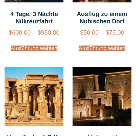
4 Tage, 3 Nächte
Ausflug zu einem
Nilkreuzfahrt
Nubischen Dorf
$
600.00
–
$
950.00
$
50.00
–
$
75.00
Ausführung wählen
Ausführung wählen