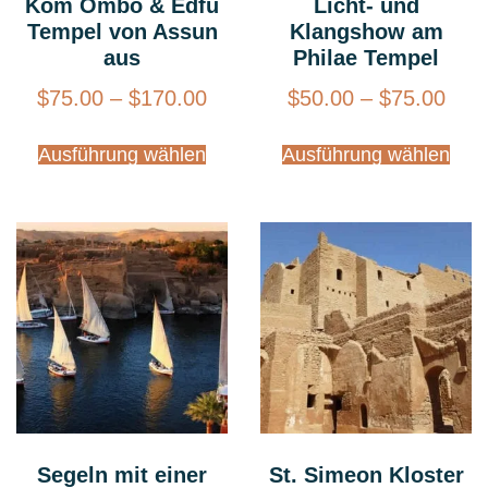
Kom Ombo & Edfu
Licht- und
Tempel von Assun
Klangshow am
aus
Philae Tempel
$
75.00
–
$
170.00
$
50.00
–
$
75.00
Ausführung wählen
Ausführung wählen
Segeln mit einer
St. Simeon Kloster