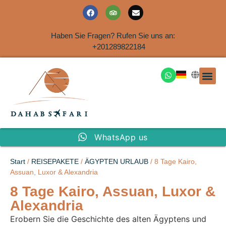
Haben Sie Fragen? Rufen Sie uns an:
+201289822184
Ausflüge an der Küs
WhatsApp us
Start
/
REISEPAKETE
/
ÄGYPTEN URLAUB
/ 8 Tage Kairo,
Assuan, Luxor & Alexandria
8 Tage Kairo, Assuan, Luxor &
Alexandria
Erobern Sie die Geschichte des alten Ägyptens und