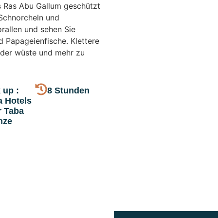
s Ras Abu Gallum geschützt
 Schnorcheln und
allen und sehen Sie
d Papageienfische. Klettere
e der wüste und mehr zu
 up :
8 Stunden
a Hotels
r Taba
nze