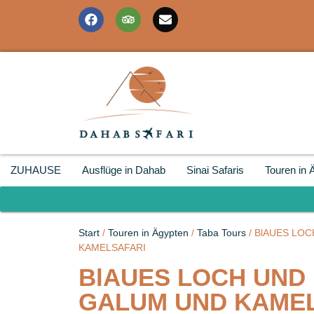
ZUHAUSE
Ausflüge in Dahab
Sinai Safaris
Touren in 
Start
/
Touren in Ägypten
/
Taba Tours
/ BlAUES LO
KAMELSAFARI
BlAUES LOCH UND
GALUM UND KAME