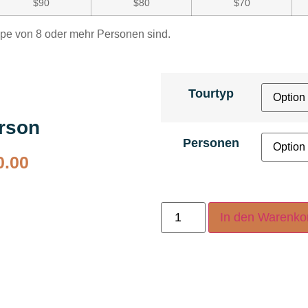
$90
$80
$70
ppe von 8 oder mehr Personen sind.
Tourtyp
erson
Personen
0.00
In den Warenko