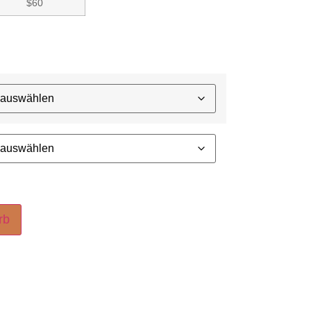
$60
rb