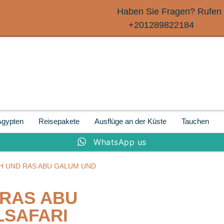
Haben Sie Fragen? Rufen 
+201289822184
Ägypten
Reisepakete
Ausflüge an der Küste
Tauchen
WhatsApp us
CH UND RAS ABU GALUM UND
 RAS ABU
LSAFARI