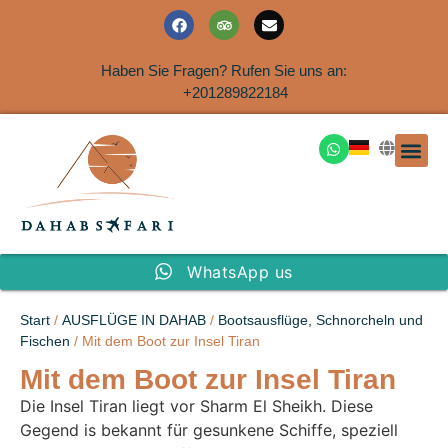
Haben Sie Fragen? Rufen Sie uns an:
+201289822184
Ausflüge an der Küs
WhatsApp us
Start
/
AUSFLÜGE IN DAHAB
/
Bootsausflüge, Schnorcheln und
Fischen
/ Mit dem Boot zur Insel Tiran
Mit dem Boot zur Insel Tiran
Die Insel Tiran liegt vor Sharm El Sheikh. Diese
Gegend is bekannt für gesunkene Schiffe, speziell