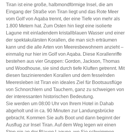
Tiran ist eine große, halbmondförmige Insel, die am
Eingang der Straße von Tiran liegt und das Rote Meer
vom Golf von Aqaba trennt, der eine Tiefe von mehr als
1.800 Metern hat. Zum Osten hin liegt eine isolierte
Lagune mit einladendem kristallblauen Wasser und einer
der spektakulärsten Korallen, die man sich erträumen
kann und die alle Arten von Meeresbewohnern anzieht –
einmalig nur hier im Golf von Aqaba. Diese Korallenriffe
bestehen aus vier Gruppen: Gordon, Jackson, Thomas
und Woodhouse, sie sind durch tiefe Kluften getrennt. Mit
diesen faszinierenden Korallen und dem fesselnden
Meeresleben ist Tiran ein ideales Ziel für Bootsausflüge
von Schnorchlern und Tauchern, ganz zu schweigen von
der interessanten historischen Bedeutung.
Sie werden um 08:00 Uhr von Ihrem Hotel in Dahab
abgeholt und in ca. 90 Minuten zur Landungsbrücke
gebracht. Kommen Sie aufs Boot und dann beginnt der
Ausflug zur Insel Tiran. Auf dem Weg legen wir einen
Stop ein an der Blauen Lagune, wo Sie schwimmen