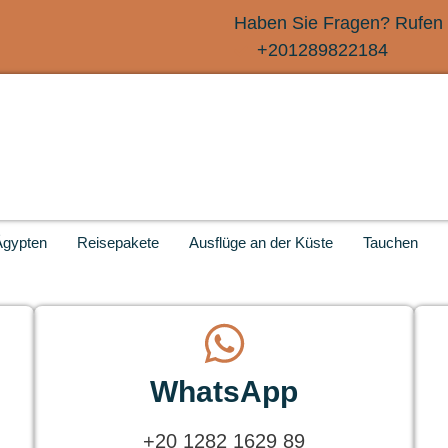
Haben Sie Fragen? Rufen 
+201289822184
Ägypten
Reisepakete
Ausflüge an der Küste
Tauchen
WhatsApp
+20 1282 1629 89