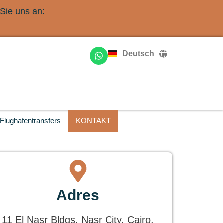
Sie uns an:
English
Français
Deutsch
Русский
Flughafentransfers
KONTAKT
Adres
11 El Nasr Bldgs, Nasr City, Cairo,