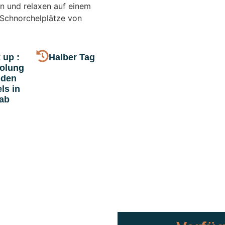
ln und relaxen auf einem
 Schnorchelplätze von
 up :
Halber Tag
olung
 den
ls in
ab