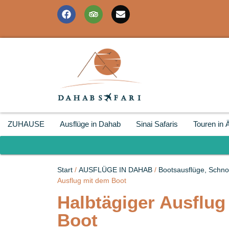
ZUHAUSE
Ausflüge in Dahab
Sinai Safaris
Touren in 
Start
/
AUSFLÜGE IN DAHAB
/
Bootsausflüge, Schno
Ausflug mit dem Boot
Halbtägiger Ausflug
Boot