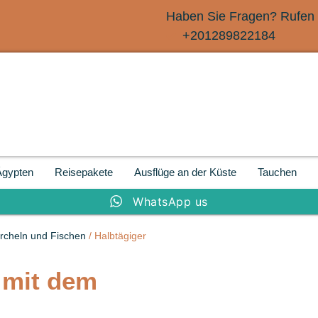
Haben Sie Fragen? Rufen 
+201289822184
Ägypten
Reisepakete
Ausflüge an der Küste
Tauchen
WhatsApp us
rcheln und Fischen
/ Halbtägiger
 mit dem