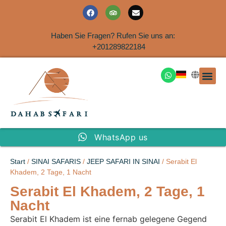
Haben Sie Fragen? Rufen Sie uns an:
+201289822184
Ausflüge an der Küs
WhatsApp us
Start
/
SINAI SAFARIS
/
JEEP SAFARI IN SINAI
/ Serabit El
Khadem, 2 Tage, 1 Nacht
Serabit El Khadem, 2 Tage, 1
Nacht
Serabit El Khadem ist eine fernab gelegene Gegend