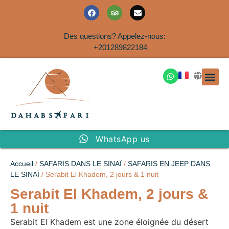
Des questions? Appelez-nous:
+201289822184
EXCURSION
SAFARIS DANS LE SIN
EXCURSIO
VOYAGES A
EXCURSI
TRANSFER
Nous Co
WhatsApp us
Accueil
/
SAFARIS DANS LE SINAÏ
/
SAFARIS EN JEEP DANS
LE SINAÏ
/ Serabit El Khadem, 2 jours & 1 nuit
Serabit El Khadem, 2 jours &
1 nuit
Serabit El Khadem est une zone éloignée du désert