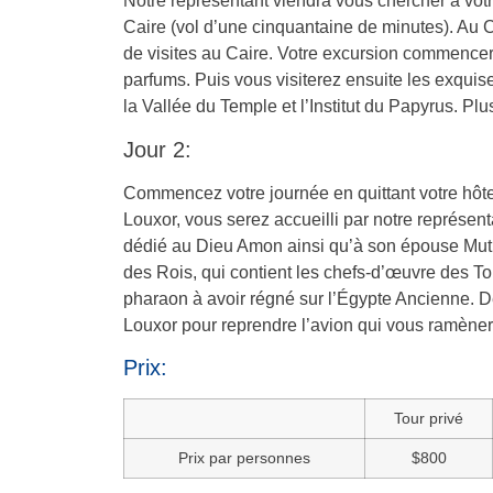
Notre représentant viendra vous chercher à vot
Caire (vol d’une cinquantaine de minutes). Au 
de visites au Caire. Votre excursion commencera
parfums. Puis vous visiterez ensuite les exqui
la Vallée du Temple et l’Institut du Papyrus. Plu
Jour 2:
Commencez votre journée en quittant votre hôtel
Louxor, vous serez accueilli par notre représe
dédié au Dieu Amon ainsi qu’à son épouse Mut et 
des Rois, qui contient les chefs-d’œuvre des 
pharaon à avoir régné sur l’Égypte Ancienne. De
Louxor pour reprendre l’avion qui vous ramènera
Prix:
Tour privé
Prix par personnes
$800