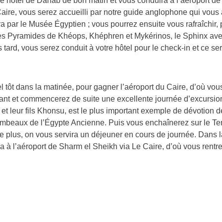
re hôtel de Dahab de bon matin et vous conduira à l’aéroport d
Caire, vous serez accueilli par notre guide anglophone qui vou
 par le Musée Égyptien ; vous pourrez ensuite vous rafraîchir, 
ses Pyramides de Khéops, Khéphren et Mykérinos, le Sphinx avec
s tard, vous serez conduit à votre hôtel pour le check-in et ce se
 tôt dans la matinée, pour gagner l’aéroport du Caire, d’où vou
ntant et commencerez de suite une excellente journée d’excursio
leur fils Khonsu, est le plus important exemple de dévotion de l’
Tombeaux de l’Égypte Ancienne. Puis vous enchaînerez sur le T
 plus, on vous servira un déjeuner en cours de journée. Dans la
 à l’aéroport de Sharm el Sheikh via Le Caire, d’où vous rentre