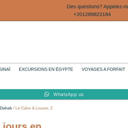
Des questions? Appelez-n
+201289822184
SINAÏ
EXCURSIONS EN ÉGYPTE
VOYAGES A FORFAIT
WhatsApp us
 Dahab
/ Le Caire & Louxor, 2
 jours en