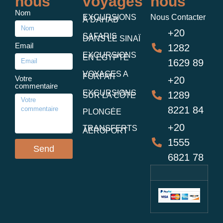
nous
voyages
nous
Nom
EXCURSIONS
Nous Contacter
À DAHAB
+20
SAFARIS
DANS LE SINAÏ
Email
1282
EXCURSIONS
EN ÉGYPTE
1629 89
VOYAGES A
FORFAIT
Votre
+20
commentaire
EXCURSIONS
1289
SUR LA CÔTE
8221 84
PLONGĖE
+20
TRANSFERTS
AĖROPORT
1555
Send
6821 78