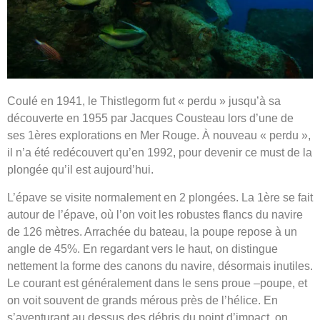
Coulé en 1941, le Thistlegorm fut « perdu » jusqu’à sa
découverte en 1955 par Jacques Cousteau lors d’une de
ses 1ères explorations en Mer Rouge. À nouveau « perdu »,
il n’a été redécouvert qu’en 1992, pour devenir ce must de la
plongée qu’il est aujourd’hui.
L’épave se visite normalement en 2 plongées. La 1ère se fait
autour de l’épave, où l’on voit les robustes flancs du navire
de 126 mètres. Arrachée du bateau, la poupe repose à un
angle de 45%. En regardant vers le haut, on distingue
nettement la forme des canons du navire, désormais inutiles.
Le courant est généralement dans le sens proue –poupe, et
on voit souvent de grands mérous près de l’hélice. En
s’aventurant au dessus des débris du point d’impact, on