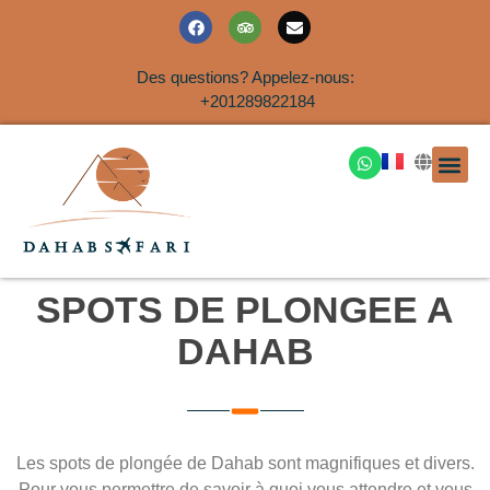
Des questions? Appelez-nous:
+201289822184
EXCURSION
SAFARIS DANS LE SIN
EXCURSIO
VOYAGES A
EXCURSI
TRANSFER
Nous Co
SPOTS DE PLONGEE A
DAHAB
Les spots de plongée de Dahab sont magnifiques et divers.
Pour vous permettre de savoir à quoi vous attendre et vous