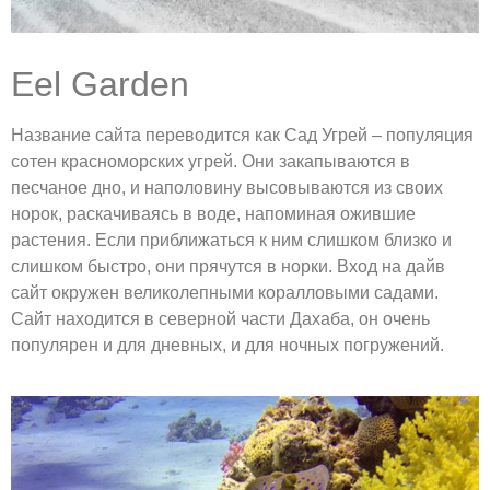
Eel Garden
Название сайта переводится как Сад Угрей – популяция
сотен красноморских угрей. Они закапываются в
песчаное дно, и наполовину высовываются из своих
норок, раскачиваясь в воде, напоминая ожившие
растения. Если приближаться к ним слишком близко и
слишком быстро, они прячутся в норки. Вход на дайв
сайт окружен великолепными коралловыми садами.
Сайт находится в северной части Дахаба, он очень
популярен и для дневных, и для ночных погружений.