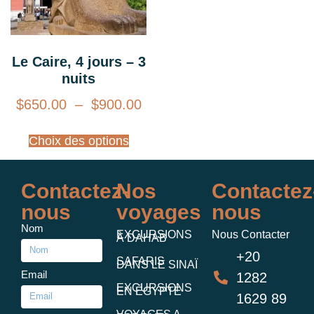
Le Caire, 4 jours – 3
nuits
$
650.00
–
$
900.00
Choix des options
Contactez-
Nos
Contactez
nous
voyages
nous
Nom
EXCURSIONS
Nous Contacter
À DAHAB
+20
SAFARIS
DANS LE SINAÏ
Email
1282
EXCURSIONS
EN ÉGYPTE
1629 89