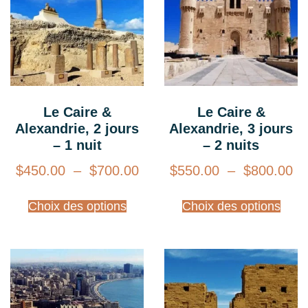
Le Caire &
Le Caire &
Alexandrie, 2 jours
Alexandrie, 3 jours
– 1 nuit
– 2 nuits
$
450.00
–
$
700.00
$
550.00
–
$
800.00
Choix des options
Choix des options