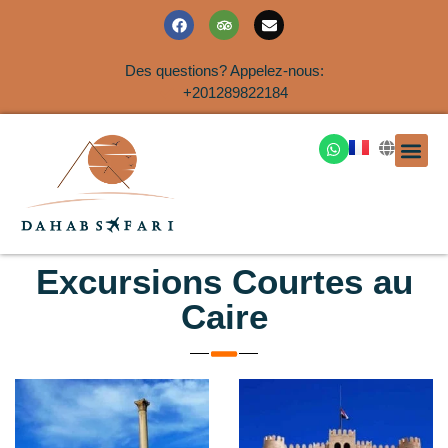
Des questions? Appelez-nous:
+201289822184
EXCURSION
SAFARIS DANS LE SIN
EXCURSIO
VOYAGES A
EXCURSI
TRANSFER
Nous Co
Excursions Courtes au
Caire