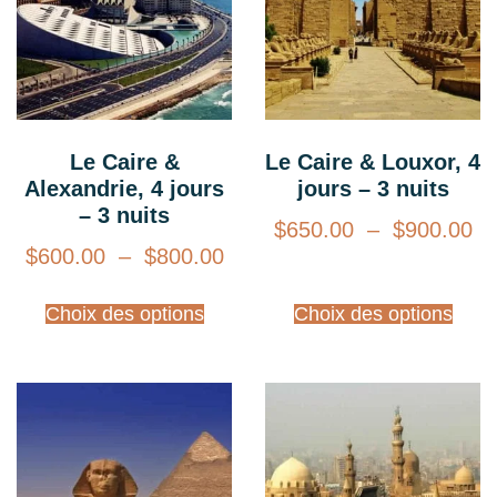
Le Caire &
Le Caire & Louxor, 4
Alexandrie, 4 jours
jours – 3 nuits
– 3 nuits
$
650.00
–
$
900.00
$
600.00
–
$
800.00
Choix des options
Choix des options