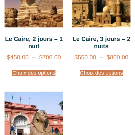
Le Caire, 2 jours – 1
Le Caire, 3 jours – 2
nuit
nuits
$
450.00
–
$
700.00
$
550.00
–
$
800.00
Choix des options
Choix des options