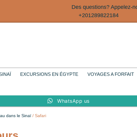
Des questions? Appelez-n
+201289822184
SINAÏ
EXCURSIONS EN ÉGYPTE
VOYAGES A FORFAIT
WhatsApp us
au dans le Sinaï
/ Safari
ours