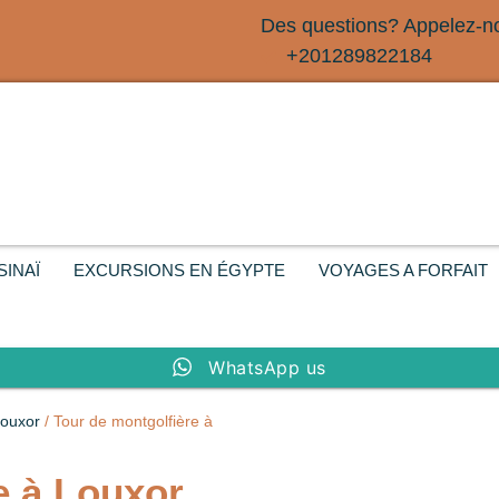
Des questions? Appelez-n
+201289822184
SINAÏ
EXCURSIONS EN ÉGYPTE
VOYAGES A FORFAIT
WhatsApp us
Louxor
/ Tour de montgolfière à
e à Louxor