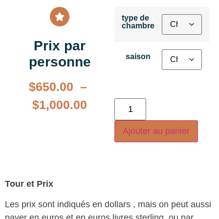
type de
chambre
Prix par
saison
personne
$
650.00
–
$
1,000.00
Ajouter au panier
Tour et Prix
Les prix sont indiqués en dollars , mais on peut aussi
payer en euros et en euros livres sterling, ou par