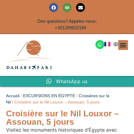
Des questions? Appelez-nous:
+201289822184
EXCURSION
SAFARIS DANS LE SIN
EXCURSIO
VOYAGES A
EXCURSI
TRANSFER
Nous Co
WhatsApp us
Accueil
/
EXCURSIONS EN ÉGYPTE
/
Croisières sur le
Nil
/ Croisière sur le Nil Louxor – Assouan, 5 jours
Croisière sur le Nil Louxor –
Assouan, 5 jours
Visitez les monuments historiques d’Égypte avec