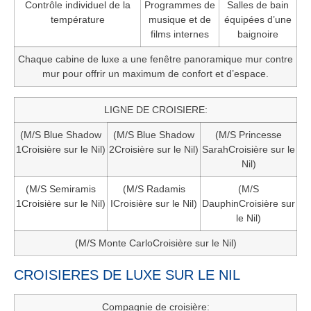
Contrôle individuel de la
Programmes de
Salles de bain
température
musique et de
équipées d’une
films internes
baignoire
Chaque cabine de luxe a une fenêtre panoramique mur contre
mur pour offrir un maximum de confort et d’espace.
LIGNE DE CROISIERE:
(M/S Blue Shadow
(M/S Blue Shadow
(M/S Princesse
1Croisière sur le Nil)
2Croisière sur le Nil)
SarahCroisière sur le
Nil)
(M/S Semiramis
(M/S Radamis
(M/S
1Croisière sur le Nil)
ICroisière sur le Nil)
DauphinCroisière sur
le Nil)
(M/S Monte CarloCroisière sur le Nil)
CROISIERES DE LUXE SUR LE NIL
Compagnie de croisière: