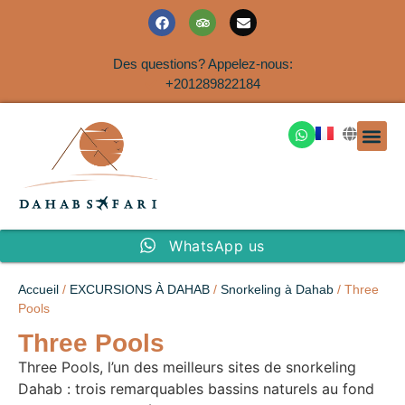
Des questions? Appelez-nous:
+201289822184
EXCURSION
SAFARIS DANS LE SIN
EXCURSIO
VOYAGES A
EXCURSI
TRANSFER
Nous Co
WhatsApp us
Accueil
/
EXCURSIONS À DAHAB
/
Snorkeling à Dahab
/ Three
Pools
Three Pools
Three Pools, l’un des meilleurs sites de snorkeling
Dahab : trois remarquables bassins naturels au fond