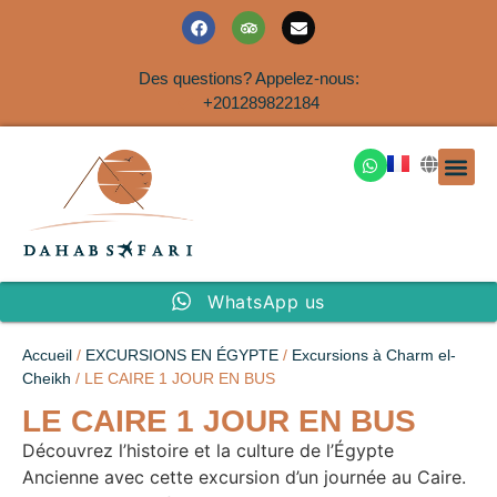
Des questions? Appelez-nous:
+201289822184
EXCURSION
SAFARIS DANS LE SIN
EXCURSIO
VOYAGES A
EXCURSI
TRANSFER
Nous Co
WhatsApp us
Accueil
/
EXCURSIONS EN ÉGYPTE
/
Excursions à Charm el-
Cheikh
/ LE CAIRE 1 JOUR EN BUS
LE CAIRE 1 JOUR EN BUS
Découvrez l’histoire et la culture de l’Égypte
Ancienne avec cette excursion d’un journée au Caire.