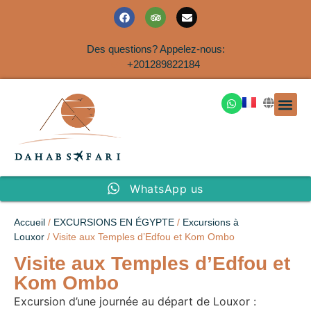
Des questions? Appelez-nous:
+201289822184
EXCURSION
SAFARIS DANS LE SIN
EXCURSIO
VOYAGES A
EXCURSI
TRANSFER
Nous Co
WhatsApp us
Accueil
/
EXCURSIONS EN ÉGYPTE
/
Excursions à
Louxor
/ Visite aux Temples d’Edfou et Kom Ombo
Visite aux Temples d’Edfou et
Kom Ombo
Excursion d’une journée au départ de Louxor :