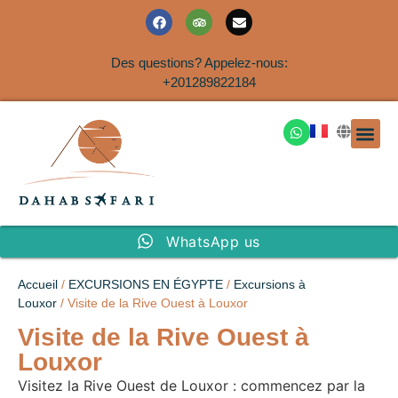
Des questions? Appelez-nous:
+201289822184
EXCURSION
SAFARIS DANS LE SIN
EXCURSIO
VOYAGES A
EXCURSI
TRANSFER
Nous Co
WhatsApp us
Accueil
/
EXCURSIONS EN ÉGYPTE
/
Excursions à
Louxor
/ Visite de la Rive Ouest à Louxor
Visite de la Rive Ouest à
Louxor
Visitez la Rive Ouest de Louxor : commencez par la