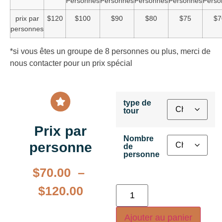
Personnes
Personnes
Personnes
Personnes
Perso
prix par
$120
$100
$90
$80
$75
$7
personnes
*si vous êtes un groupe de 8 personnes ou plus, merci de
nous contacter pour un prix spécial
type de
tour
Prix par
Nombre
personne
de
personne
$
70.00
–
$
120.00
Ajouter au panier