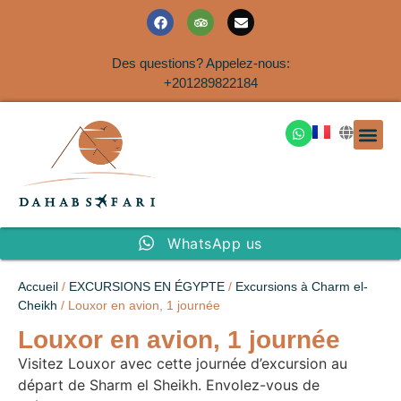
Des questions? Appelez-nous:
+201289822184
EXCURSION
SAFARIS DANS LE SIN
EXCURSIO
VOYAGES A
EXCURSI
TRANSFER
Nous Co
WhatsApp us
Accueil
/
EXCURSIONS EN ÉGYPTE
/
Excursions à Charm el-
Cheikh
/ Louxor en avion, 1 journée
Louxor en avion, 1 journée
Visitez Louxor avec cette journée d’excursion au
départ de Sharm el Sheikh. Envolez-vous de