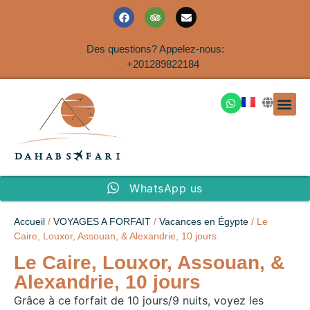
Des questions? Appelez-nous:
+201289822184
EXCURSION
SAFARIS DANS LE SIN
EXCURSIO
VOYAGES A
EXCURSI
TRANSFER
Nous Co
WhatsApp us
Accueil
/
VOYAGES A FORFAIT
/
Vacances en Égypte
/ Le
Caire, Louxor, Assouan, & Alexandrie, 10 jours
Le Caire, Louxor, Assouan, &
Alexandrie, 10 jours
Grâce à ce forfait de 10 jours/9 nuits, voyez les