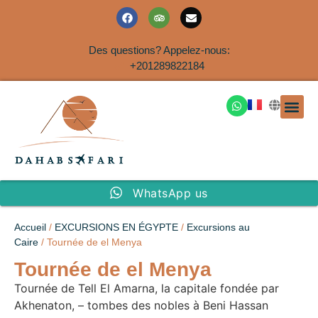
Des questions? Appelez-nous:
+201289822184
EXCURSION
SAFARIS DANS LE SIN
EXCURSIO
VOYAGES A
EXCURSI
TRANSFER
Nous Co
WhatsApp us
Accueil
/
EXCURSIONS EN ÉGYPTE
/
Excursions au
Caire
/ Tournée de el Menya
Tournée de el Menya
Tournée de Tell El Amarna, la capitale fondée par
Akhenaton, – tombes des nobles à Beni Hassan