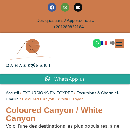
Des questions? Appelez-nous:
+201289822184
EXCURSION
SAFARIS DANS LE SIN
EXCURSIO
VOYAGES A
EXCURSI
TRANSFER
Nous Co
WhatsApp us
Accueil
/
EXCURSIONS EN ÉGYPTE
/
Excursions à Charm el-
Cheikh
/ Coloured Canyon / White Canyon
Coloured Canyon / White
Canyon
Voici l’une des destinations les plus populaires, à ne