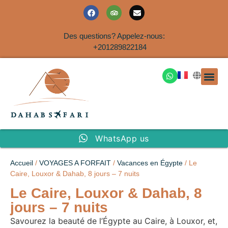
Des questions? Appelez-nous:
+201289822184
EXCURSION
SAFARIS DANS LE SIN
EXCURSIO
VOYAGES A
EXCURSI
TRANSFER
Nous Co
WhatsApp us
Accueil
/
VOYAGES A FORFAIT
/
Vacances en Égypte
/ Le
Caire, Louxor & Dahab, 8 jours – 7 nuits
Le Caire, Louxor & Dahab, 8
jours – 7 nuits
Savourez la beauté de l’Égypte au Caire, à Louxor, et,