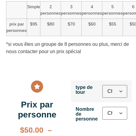
Simple
2
3
4
5
6
personnes
personnes
personnes
personnes
perso
prix par
$95
$80
$70
$60
$55
$5
personnes
*si vous êtes un groupe de 8 personnes ou plus, merci de
nous contacter pour un prix spécial
type de
tour
Prix par
Nombre
personne
de
personne
$
50.00
–