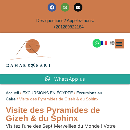
Des questions? Appelez-nous:
+201289822184
EXCURSION
SAFARIS DANS LE SIN
EXCURSIO
VOYAGES A
EXCURSI
TRANSFER
Nous Co
WhatsApp us
Accueil
/
EXCURSIONS EN ÉGYPTE
/
Excursions au
Caire
/ Visite des Pyramides de Gizeh & du Sphinx
Visite des Pyramides de
Gizeh & du Sphinx
Visitez l’une des Sept Merveilles du Monde ! Votre