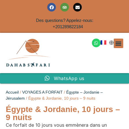
Des questions? Appelez-nous:
+201289822184
EXCURSION
SAFARIS DANS LE SIN
EXCURSIO
VOYAGES A
EXCURSI
TRANSFER
Nous Co
WhatsApp us
Accueil
/
VOYAGES A FORFAIT
/
Égypte – Jordanie –
Jérusalem
/ Égypte & Jordanie, 10 jours – 9 nuits
Égypte & Jordanie, 10 jours –
9 nuits
Ce forfait de 10 jours vous emmènera dans un