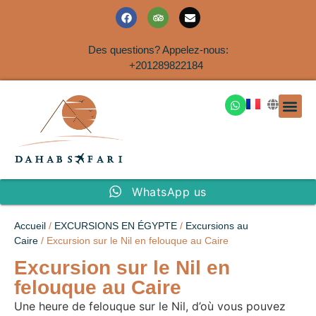
Des questions? Appelez-nous:
+201289822184
EXCURSION
SAFARIS DANS LE SIN
EXCURSIO
VOYAGES A
EXCURSI
TRANSFER
Nous Co
WhatsApp us
Accueil
/
EXCURSIONS EN ÉGYPTE
/
Excursions au
Caire
/ Excursion sur le Nil en felouque au Caire
Excursion sur le Nil en
felouque au Caire
Une heure de felouque sur le Nil, d’où vous pouvez