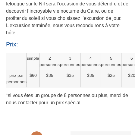
felouque sur le Nil sera l’occasion de vous détendre et de
découvrir l’incroyable vie nocturne du Caire, ou de
profiter du soleil si vous choisissez l’excursion de jour.
L’excursion terminée, nous vous reconduirons à votre
hôtel.
Prix:
simple
2
3
4
5
6
personnes
personnes
personnes
personnes
person
prix par
$60
$35
$35
$35
$25
$2
personnes
*si vous êtes un groupe de 8 personnes ou plus, merci de
nous contacter pour un prix spécial