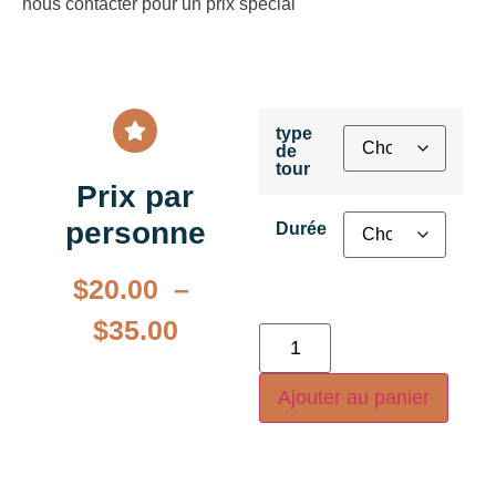
nous contacter pour un prix spécial
type
de
tour
Prix par
personne
Durée
$
20.00
–
$
35.00
Ajouter au panier