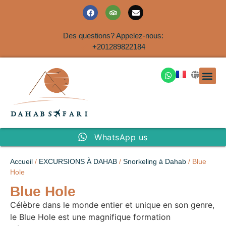
Des questions? Appelez-nous:
+201289822184
EXCURSION
SAFARIS DANS LE SIN
EXCURSIO
VOYAGES A
EXCURSI
TRANSFER
Nous Co
WhatsApp us
Accueil
/
EXCURSIONS À DAHAB
/
Snorkeling à Dahab
/ Blue
Hole
Blue Hole
Célèbre dans le monde entier et unique en son genre,
le Blue Hole est une magnifique formation