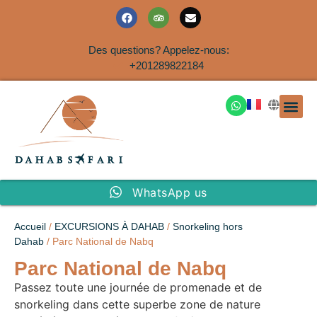
Des questions? Appelez-nous:
+201289822184
EXCURSION
SAFARIS DANS LE SIN
EXCURSIO
VOYAGES A
EXCURSI
TRANSFER
Nous Co
WhatsApp us
Accueil
/
EXCURSIONS À DAHAB
/
Snorkeling hors
Dahab
/ Parc National de Nabq
Parc National de Nabq
Passez toute une journée de promenade et de
snorkeling dans cette superbe zone de nature