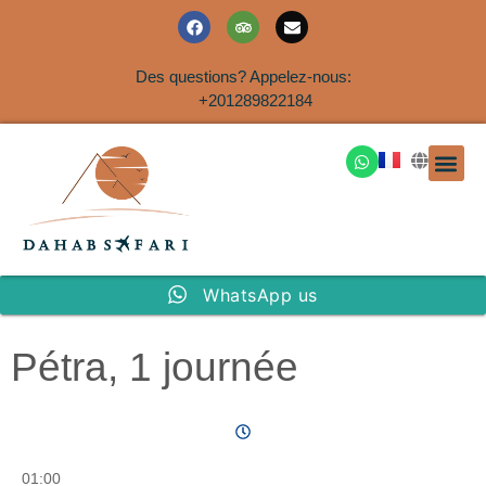
Des questions? Appelez-nous:
+201289822184
EXCURSION
SAFARIS DANS LE SIN
EXCURSIO
VOYAGES A
EXCURSI
TRANSFER
Nous Co
WhatsApp us
Pétra, 1 journée
01:00