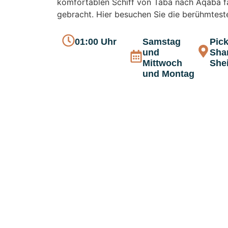
komfortablen Schiff von Taba nach Aqaba f
gebracht. Hier besuchen Sie die berühmteste
01:00 Uhr
Samstag
Pick
und
Sha
Mittwoch
She
und Montag