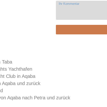
h Taba
ghts Yachthafen
cht Club in Aqaba
h Aqaba und zurück
rd
 von Aqaba nach Petra und zurück