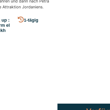
ahren und dann nach Petra
 Attraktion Jordaniens.
 up :
1-tägig
rm el
ikh