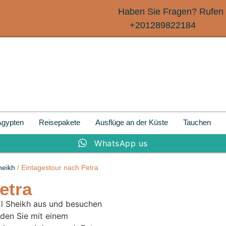
Haben Sie Fragen? Rufen 
+201289822184
Ägypten
Reisepakete
Ausflüge an der Küste
Tauchen
WhatsApp us
heikh
/ Eintagestour nach Petra
etra
El Sheikh aus und besuchen
rden Sie mit einem