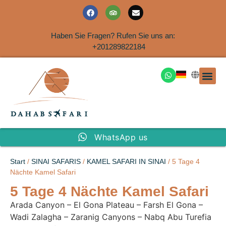
Haben Sie Fragen? Rufen Sie uns an:
+201289822184
Ausflüge an der Küs
WhatsApp us
Start
/
SINAI SAFARIS
/
KAMEL SAFARI IN SINAI
/ 5 Tage 4
Nächte Kamel Safari
5 Tage 4 Nächte Kamel Safari
Arada Canyon – El Gona Plateau – Farsh El Gona –
Wadi Zalagha – Zaranig Canyons – Nabq Abu Turefia