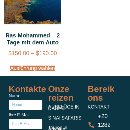
Ras Mohammed – 2
Tage mit dem Auto
$
150.00
–
$
190.00
Ausführung wählen
Kontakte
Onze
Bereik
reizen
ons
Name
AUSFLÜGE IN
KONTAKT
DAHAB
Ihre E-Mail
+20
SINAI SAFARIS
1282
Touren in
Ägypten