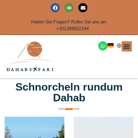
Haben Sie Fragen? Rufen Sie uns an:
+201289822184
Ausflüge an der Küs
Schnorcheln rundum
Dahab