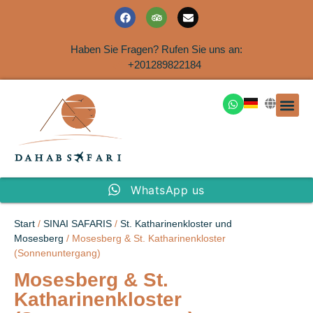
Haben Sie Fragen? Rufen Sie uns an:
+201289822184
Ausflüge an der Küs
WhatsApp us
Start
/
SINAI SAFARIS
/
St. Katharinenkloster und
Mosesberg
/ Mosesberg & St. Katharinenkloster
(Sonnenuntergang)
Mosesberg & St.
Katharinenkloster