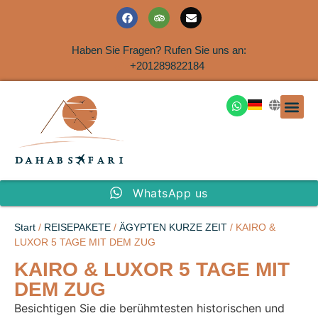
Haben Sie Fragen? Rufen Sie uns an:
+201289822184
Ausflüge an der Küs
WhatsApp us
Start
/
REISEPAKETE
/
ÄGYPTEN KURZE ZEIT
/ KAIRO &
LUXOR 5 TAGE MIT DEM ZUG
KAIRO & LUXOR 5 TAGE MIT
DEM ZUG
Besichtigen Sie die berühmtesten historischen und