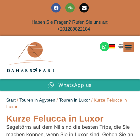
Haben Sie Fragen? Rufen Sie uns an:
+201289822184
Ausflüge an der Küs
WhatsApp us
Start
/
Touren in Ägypten
/
Touren in Luxor
/ Kurze Felucca in
Luxor
Kurze Felucca in Luxor
Segeltörns auf dem Nil sind die besten Trips, die Sie
machen können, wenn Sie in Luxor sind. Gehen Sie an