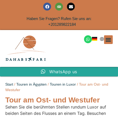
Haben Sie Fragen? Rufen Sie uns an:
+201289822184
Ausflüge an der Küs
WhatsApp us
Start
/
Touren in Ägypten
/
Touren in Luxor
/ Tour am Ost- und
Westufer
Tour am Ost- und Westufer
Sehen Sie die berühmten Stellen rundum Luxor auf
beiden Seiten des Flusses an einem Tag. Besuchen