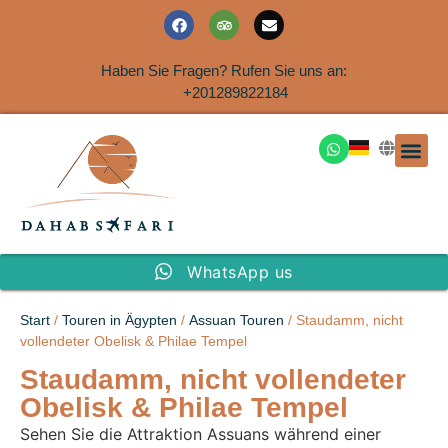
Haben Sie Fragen? Rufen Sie uns an:
+201289822184
Ausflüge an der Küs
WhatsApp us
Start
/
Touren in Ägypten
/
Assuan Touren
/ Staudamm, nicht
vollendeter Obelisk & Philae Tempel
Staudamm, nicht vollendeter
Obelisk & Philae Tempel
Sehen Sie die Attraktion Assuans während einer