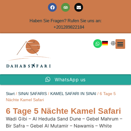
Haben Sie Fragen? Rufen Sie uns an:
+201289822184
Ausflüge an der Küs
WhatsApp us
Start
/
SINAI SAFARIS
/
KAMEL SAFARI IN SINAI
/ 6 Tage 5
Nächte Kamel Safari
6 Tage 5 Nächte Kamel Safari
Wadi Gibi – Al Heduda Sand Dune – Gebel Mahrum –
Bir Safra – Gebel Al Mutamir – Nawamis – White