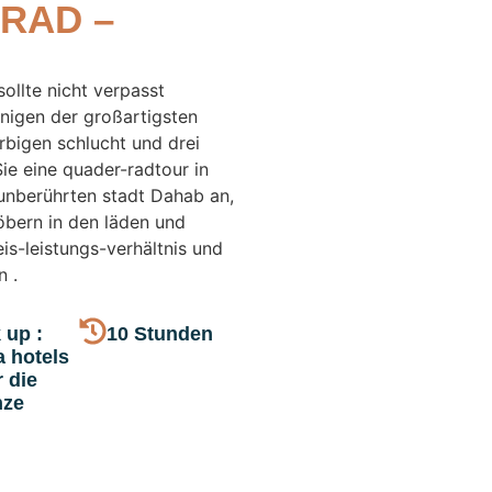
RAD –
sollte nicht verpasst
inigen der großartigsten
rbigen schlucht und drei
ie eine quader-radtour in
 unberührten stadt Dahab an,
öbern in den läden und
eis-leistungs-verhältnis und
n .
 up :
10 Stunden
 hotels
 die
nze