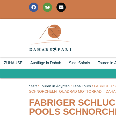
ZUHAUSE
Ausflüge in Dahab
Sinai Safaris
Touren in 
Start
/
Touren in Ägypten
/
Taba Tours
/ FABRIGER 
SCHNORCHELN- QUADRAD MOTTORRAD – DAHA
FABRIGER SCHLUCH
POOLS SCHNORCH