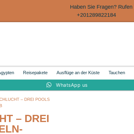
Haben Sie Fragen? Rufen 
+201289822184
Ägypten
Reisepakete
Ausflüge an der Küste
Tauchen
WhatsApp us
SCHLUCHT – DREI POOLS
B
T – DREI
ELN-