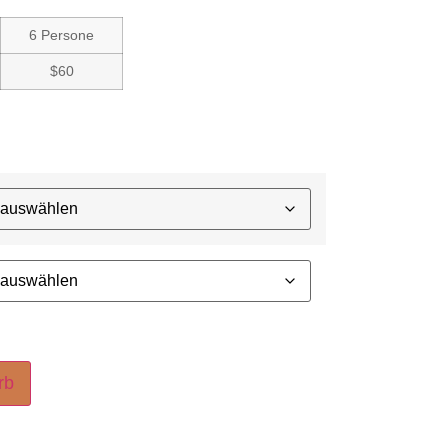
6 Persone
$60
rb