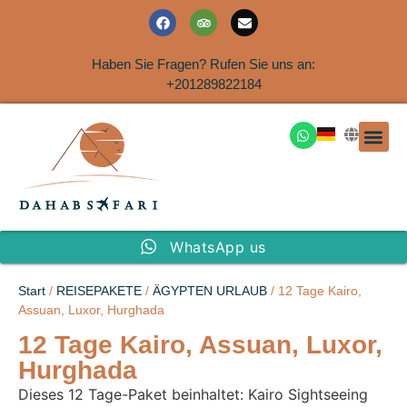
Haben Sie Fragen? Rufen Sie uns an:
+201289822184
Ausflüge an der Küs
WhatsApp us
Start
/
REISEPAKETE
/
ÄGYPTEN URLAUB
/ 12 Tage Kairo,
Assuan, Luxor, Hurghada
12 Tage Kairo, Assuan, Luxor,
Hurghada
Dieses 12 Tage-Paket beinhaltet: Kairo Sightseeing