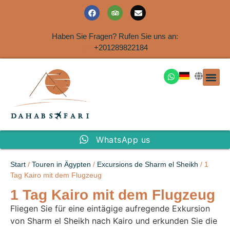
Haben Sie Fragen? Rufen Sie uns an:
+201289822184
Ausflüge an der Küs
WhatsApp us
Start
/
Touren in Ägypten
/
Excursions de Sharm el Sheikh
/ 1
Tag Kairo mit dem Flugzeug
1 Tag Kairo mit dem Flugzeug
Fliegen Sie für eine eintägige aufregende Exkursion
von Sharm el Sheikh nach Kairo und erkunden Sie die