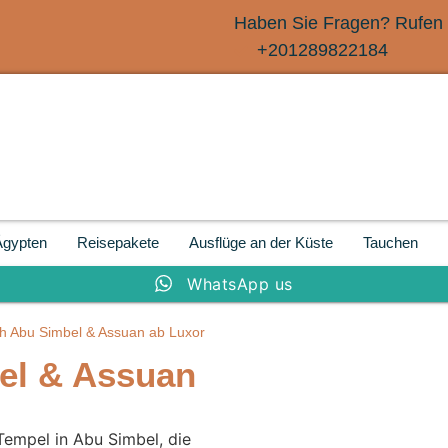
Haben Sie Fragen? Rufen 
+201289822184
Ägypten
Reisepakete
Ausflüge an der Küste
Tauchen
WhatsApp us
ch Abu Simbel & Assuan ab Luxor
el & Assuan
Tempel in Abu Simbel, die