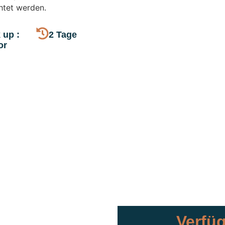
htet werden.
 up :
2 Tage
or
Verfüg