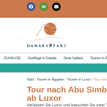
ZUHAUSE
Ausflüge in Dahab
Sinai Safaris
Touren in 
Start
/
Touren in Ägypten
/
Touren in Luxor
/ Tour na
Tour nach Abu Simb
ab Luxor
Verlassen Sie Luxor und besuchen Sie zwei 