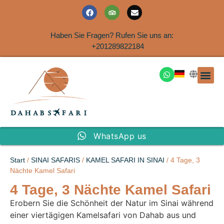
Haben Sie Fragen? Rufen Sie uns an:
+201289822184
Ausflüge an der Küs
WhatsApp us
Start
/
SINAI SAFARIS
/
KAMEL SAFARI IN SINAI
/ 4 Tage, 3
Nächte Kamel Safari
4 Tage, 3 Nächte Kamel Safari
Erobern Sie die Schönheit der Natur im Sinai während
einer viertägigen Kamelsafari von Dahab aus und