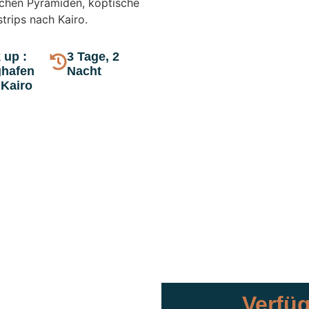
ichen Pyramiden, koptische
trips nach Kairo.
 up :
3 Tage, 2
ghafen
Nacht
 Kairo
Verfüg