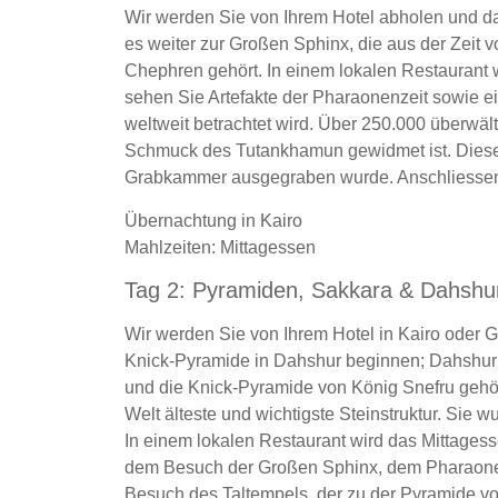
Wir werden Sie von Ihrem Hotel abholen und 
es weiter zur Großen Sphinx, die aus der Zeit
Chephren gehört. In einem lokalen Restaurant
sehen Sie Artefakte der Pharaonenzeit sowie e
weltweit betrachtet wird. Über 250.000 überwäl
Schmuck des Tutankhamun gewidmet ist. Diese 
Grabkammer ausgegraben wurde. Anschliessend 
Übernachtung in Kairo
Mahlzeiten: Mittagessen
Tag 2: Pyramiden, Sakkara & Dahshu
Wir werden Sie von Ihrem Hotel in Kairo oder 
Knick-Pyramide in Dahshur beginnen; Dahshur i
und die Knick-Pyramide von König Snefru gehöre
Welt älteste und wichtigste Steinstruktur. Sie 
In einem lokalen Restaurant wird das Mittages
dem Besuch der Großen Sphinx, dem Pharaonenko
Besuch des Taltempels, der zu der Pyramide vo