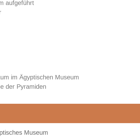
m aufgeführt
r
nraum im Ägyptischen Museum
ume der Pyramiden
yptisches Museum