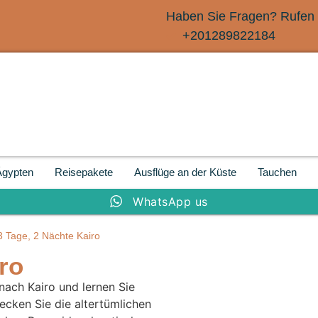
Haben Sie Fragen? Rufen 
+201289822184
Ägypten
Reisepakete
Ausflüge an der Küste
Tauchen
WhatsApp us
3 Tage, 2 Nächte Kairo
ro
nach Kairo und lernen Sie
ecken Sie die altertümlichen