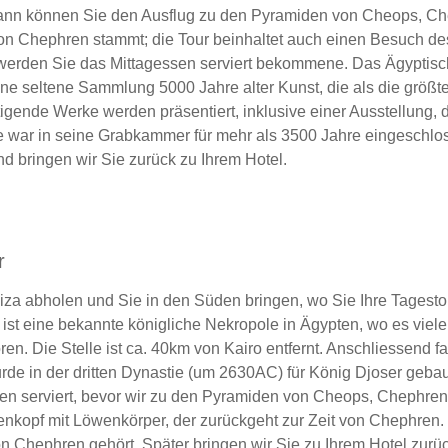
dann können Sie den Ausflug zu den Pyramiden von Cheops, C
 von Chephren stammt; die Tour beinhaltet auch einen Besuch de
 werden Sie das Mittagessen serviert bekommene. Das Ägyptis
ine seltene Sammlung 5000 Jahre alter Kunst, die als die größ
tigende Werke werden präsentiert, inklusive einer Ausstellung
war in seine Grabkammer für mehr als 3500 Jahre eingeschloss
bringen wir Sie zurück zu Ihrem Hotel.
r
Giza abholen und Sie in den Süden bringen, wo Sie Ihre Tages
st eine bekannte königliche Nekropole in Ägypten, wo es viele
n. Die Stelle ist ca. 40km von Kairo entfernt. Anschliessend f
wurde in der dritten Dynastie (um 2630AC) für König Djoser gebau
sen serviert, bevor wir zu den Pyramiden von Cheops, Chephren
pf mit Löwenkörper, der zurückgeht zur Zeit von Chephren. Eb
n Chephren gehört. Später bringen wir Sie zu Ihrem Hotel zurüc