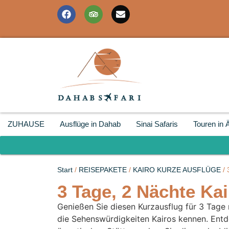
ZUHAUSE
Ausflüge in Dahab
Sinai Safaris
Touren in 
Start
/
REISEPAKETE
/
KAIRO KURZE AUSFLÜGE
/ 
3 Tage, 2 Nächte Kai
Genießen Sie diesen Kurzausflug für 3 Tage 
die Sehenswürdigkeiten Kairos kennen. Entd