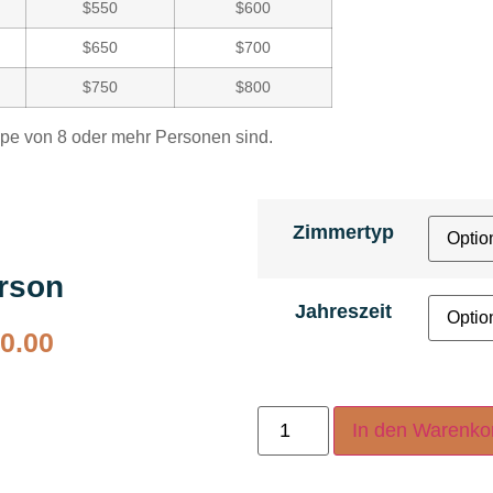
$550
$600
$650
$700
$750
$800
ppe von 8 oder mehr Personen sind.
Zimmertyp
erson
Jahreszeit
0.00
In den Warenko