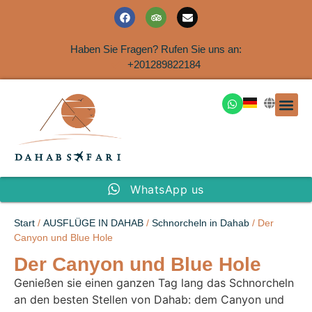
Haben Sie Fragen? Rufen Sie uns an:
+201289822184
Ausflüge an der Küs
WhatsApp us
Start
/
AUSFLÜGE IN DAHAB
/
Schnorcheln in Dahab
/ Der
Canyon und Blue Hole
Der Canyon und Blue Hole
Genießen sie einen ganzen Tag lang das Schnorcheln
an den besten Stellen von Dahab: dem Canyon und