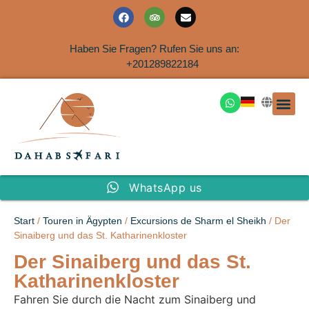
Haben Sie Fragen? Rufen Sie uns an:
+201289822184
Ausflüge an der Küs
WhatsApp us
Start
/
Touren in Ägypten
/
Excursions de Sharm el Sheikh
/ Der
Sinaiberg und das St. Katharinenkloster
Der Sinaiberg und das St.
Katharinenkloster
Fahren Sie durch die Nacht zum Sinaiberg und