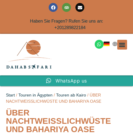
Haben Sie Fragen? Rufen Sie uns an:
+201289822184
Ausflüge an der Küs
WhatsApp us
Start
/
Touren in Ägypten
/
Touren ab Kairo
/ ÜBER
NACHTWEISSLICHWÜSTE UND BAHARIYA OASE
ÜBER
NACHTWEISSLICHWÜSTE
UND BAHARIYA OASE