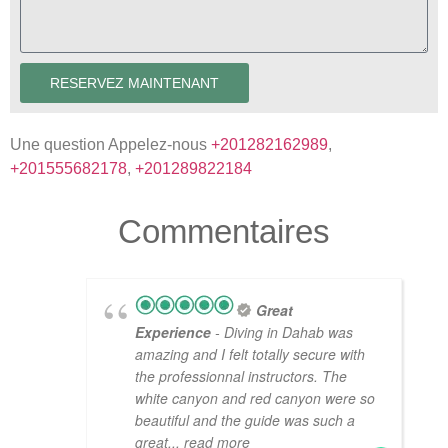
RESERVEZ MAINTENANT
Une question Appelez-nous
+201282162989
,
+201555682178
,
+201289822184
Commentaires
Great
Experience
- Diving in Dahab was
amazing and I felt totally secure with
the professionnal instructors. The
white canyon and red canyon were so
beautiful and the guide was such a
great
... read more