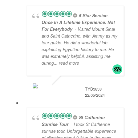
5 Star Service.
Once In A Lifetime Experience. Not
For Everybody
- Visited Mount Sinai
and Saint Catherine, with Jimmy as my
tour guide. He did a wonderful job
explaining Egyptian history to me. He
was extremely helpful, assisting me
during
... read more
TYB3838
22/05/2024
St Catherine
Sunrise Tour
- I took St Catherine
sunrise tour. Unforgettable experience
of climbing about 2.3km to the peak