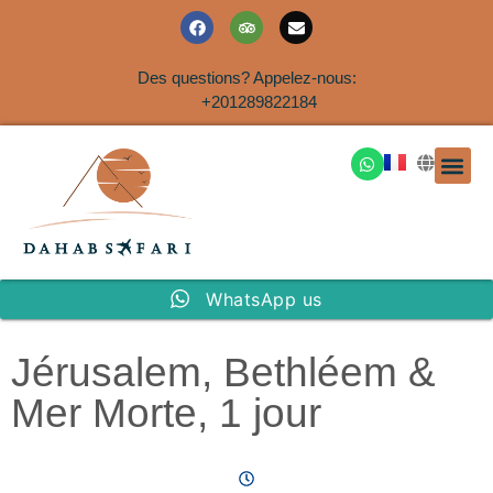
Des questions? Appelez-nous:
+201289822184
EXCURSION
SAFARIS DANS LE SIN
EXCURSIO
VOYAGES A
EXCURSI
TRANSFER
Nous Co
WhatsApp us
Jérusalem, Bethléem &
Mer Morte, 1 jour